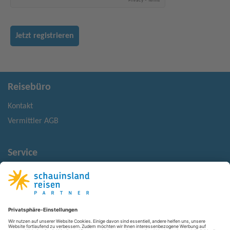
Jetzt registrieren
Reisebüro
Kontakt
Vermittler AGB
Service
Reisehinweise
Reisemonitor
Rechtliches